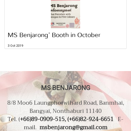
MS Benjarong' Booth in October
3 Oct 2019
MS BENJARONG
8/8 Moo6 Laungphorwihard Road, Banmhai,
Bangyai, Nonthaburi 11140
Tel. (
+66)89-0909-515, (+66)82-924-6651
E-
mail.
msbenjarong@gmail.com