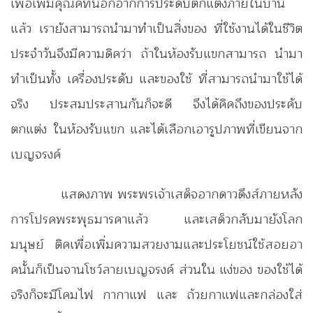
เพื่อเพิ่มคุณค่ที่นอกอากการประดับตกแต่ง
ภายในบ้าน
แล้ว เรายังสามารถนำมาทำเป็นสิ่งของ ที่ใช้งานได้ในชีวิต
ประจำวัน
จึงมีความดิคว่า ถ้าในห้องรับแขกสามารถ นำมา
ทำเป็นทั้ง เครื่องประดับ และของใช้
ที่สามารถนำมาใช้ได้
จริง ประสมประสานกันก็จะดี จึงได้คิคถึงของประคับ
ตกแต่ง
ในห้องรับแขก และได้เลือกเอารูปภาพที่เขียนจาก
เบญจรงค์
แสดงภาพ พระพรเจ้าเสด็จอากดาวดึงส์ภายหลัง
การโปรคพระพุธมารคาแล้ว
และเสด็วกลับมายังโลก
มนุษย์ ติคเพื่อเพิ่มความสวยงามและประโยชน์ใช้สอยอา
คนั้น
ก็เป็นจานโชว์ลายเบญจรงค์ ส่วนใน แง่ของ ของใช้ได้
จริงก็จะมีโคมไฟ กากาแฟ และ
ถ้วยกาแฟและกล่องใส่