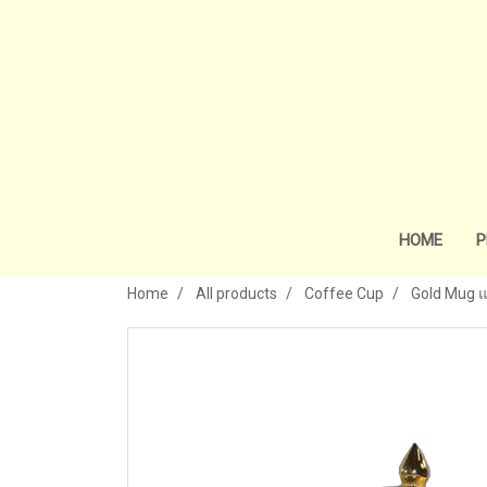
HOME
P
Home
All products
Coffee Cup
Gold Mug แ