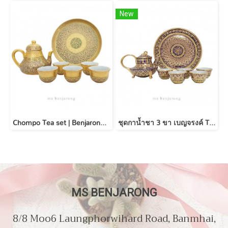
New
Chompo Tea set | Benjarong | Gold กาชมพู่เบญจรงค์ ผสมทองนูน
ชุดกาน้ำชา 3 ขา เบญจรงค์ Three Legs Tea Set
MS BENJARONG
8/8 Moo6 Laungphorwihard Road, Banmhai,