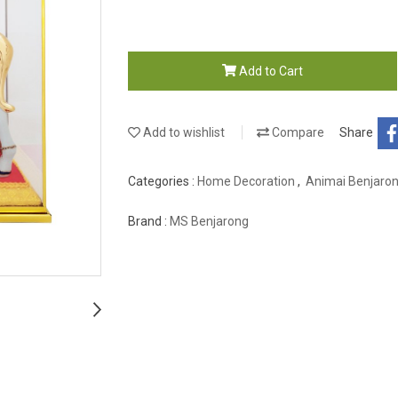
Add to Cart
Add to wishlist
Compare
Share
Categories :
Home Decoration
,
Animai Benjaro
Brand :
MS Benjarong