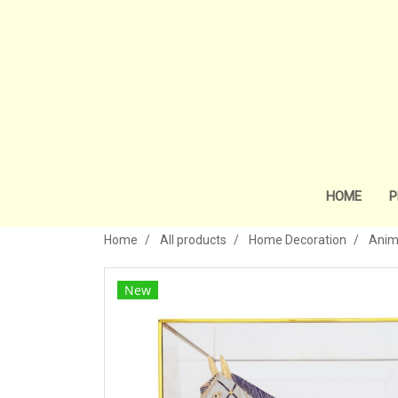
HOME
P
Home
All products
Home Decoration
Anim
New