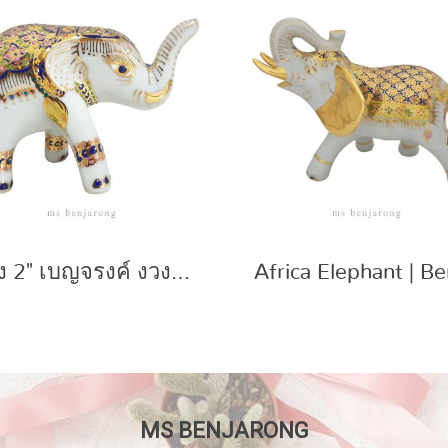
ช้าง 2" เบญจรงค์ งวงขึ้น
MS BENJARONG