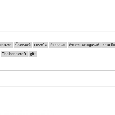
ของฝาก
น้ำทองแท้
เซรามิค
ถ้วยกาแฟ
ถ้วยกาแฟเบญจรงค์
งานเขี
Thaihandicraft
gift