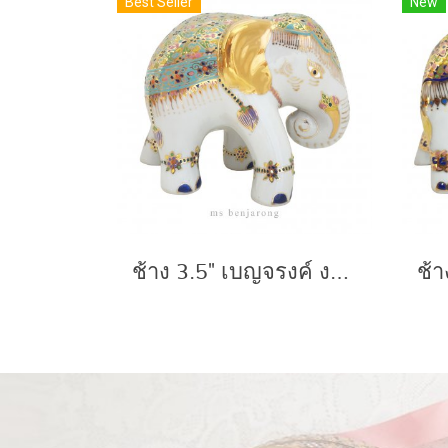
Best Seller
New
ช้าง 3.5" เบญจรงค์ งวงลง