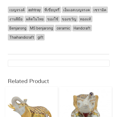
เบญจรงค์
ashtray
ที่เขี่ยบุหรี่
เอ็มเอสเบญจรงค
เซรามิค
งานฝีมือ
ผลิตในไทย
ของใช้
ของขวัญ
ทองแท้
Benjarong
MS benjarong
ceramic
Handcraft
Thaihandicraft
gift
Related Product